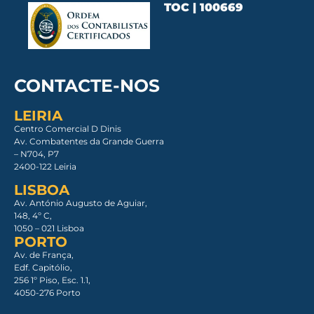
TOC | 100669
CONTACTE-NOS
LEIRIA
Centro Comercial D Dinis
Av. Combatentes da Grande Guerra
– N704, P7
2400-122 Leiria
LISBOA
Av. António Augusto de Aguiar,
148, 4º C,
1050 – 021 Lisboa​
PORTO
Av. de França,
Edf. Capitólio,
256 1º Piso, Esc. 1.1,
4050-276 Porto