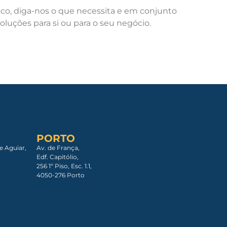
o, diga-nos o que necessita e em conjunto
luções para si ou para o seu negócio.
PORTO
e Aguiar,
Av. de França,
Edf. Capitólio,
256 1º Piso, Esc. 1.1,
4050-276 Porto