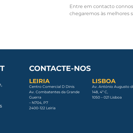
Entre em contacto connosc
chegaremos às melhores so
T
CONTACTE-NOS
LEIRIA
LISBOA
,
Centro Comercial D Dinis
Av. António Augusto d
Av. Combatentes da Grande
148, 4º C,
Guerra
1050 – 021 Lisboa​
– N704, P7
s
2400-122 Leiria