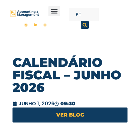
CONTENT
PT
FA ACCOUNTING
CALENDÁRIO
FISCAL – JUNHO
2026
JUNHO 1, 2026
09:30
VER BLOG