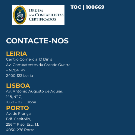
TOC | 100669
CONTACTE-NOS
LEIRIA
Centro Comercial D Dinis
Av. Combatentes da Grande Guerra
– N704, P7
2400-122 Leiria
LISBOA
Av. António Augusto de Aguiar,
148, 4º C,
1050 – 021 Lisboa​
PORTO
Av. de França,
Edf. Capitólio,
256 1º Piso, Esc. 1.1,
4050-276 Porto