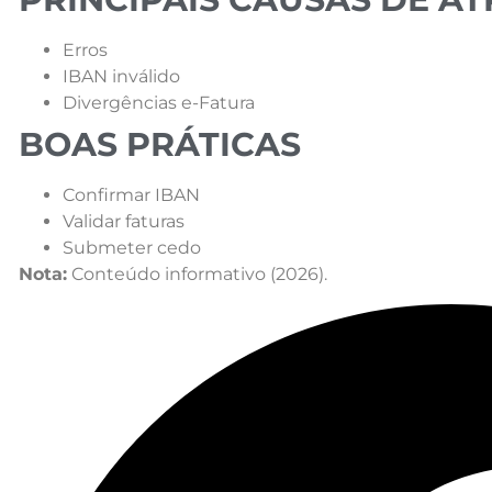
Erros
IBAN inválido
Divergências e-Fatura
BOAS PRÁTICAS
Confirmar IBAN
Validar faturas
Submeter cedo
Nota:
Conteúdo informativo (2026).