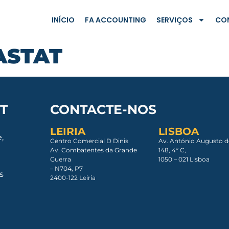
INÍCIO
FA ACCOUNTING
SERVIÇOS
CO
ASTAT
T
CONTACTE-NOS
LEIRIA
LISBOA
,
Centro Comercial D Dinis
Av. António Augusto d
Av. Combatentes da Grande
148, 4º C,
Guerra
1050 – 021 Lisboa​
– N704, P7
s
2400-122 Leiria