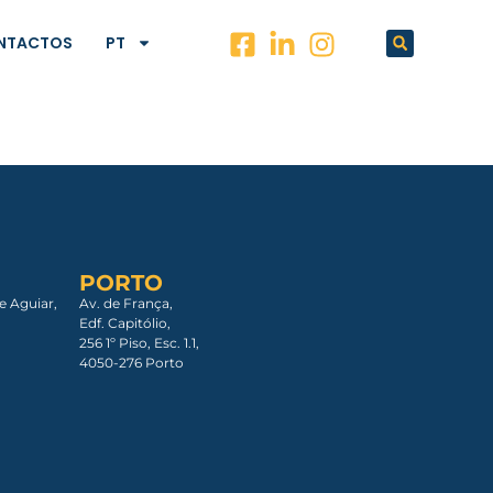
NTACTOS
PT
PORTO
e Aguiar,
Av. de França,
Edf. Capitólio,
256 1º Piso, Esc. 1.1,
4050-276 Porto