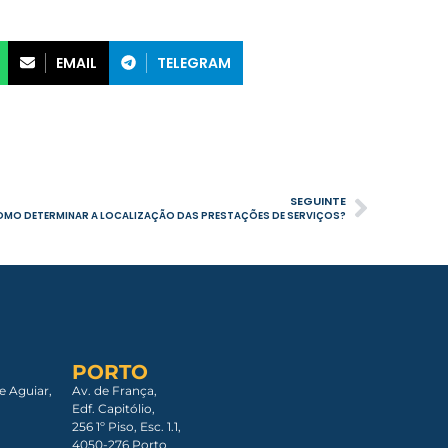
EMAIL
TELEGRAM
SEGUINTE
COMO DETERMINAR A LOCALIZAÇÃO DAS PRESTAÇÕES DE SERVIÇOS?
PORTO
e Aguiar,
Av. de França,
Edf. Capitólio,
256 1º Piso, Esc. 1.1,
4050-276 Porto