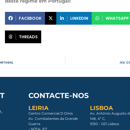
deste regime em Portugal!
FACEBOOK
LINKEDIN
WHATSAPP
THREADS
PORTUGAL
IVA: 
T
CONTACTE-NOS
LEIRIA
LISBOA
,
Centro Comercial D Dinis
Av. António Augusto d
Av. Combatentes da Grande
148, 4º C,
Guerra
1050 – 021 Lisboa​
– N704, P7