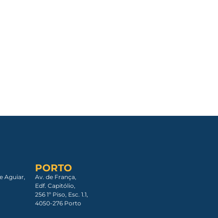
PORTO
e Aguiar,
Av. de França,
Edf. Capitólio,
256 1º Piso, Esc. 1.1,
4050-276 Porto