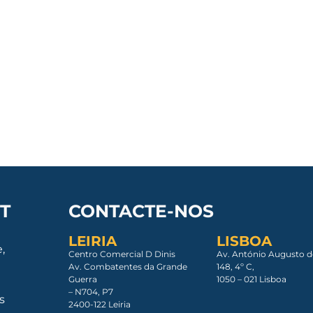
T
CONTACTE-NOS
LEIRIA
LISBOA
,
Centro Comercial D Dinis
Av. António Augusto d
Av. Combatentes da Grande
148, 4º C,
Guerra
1050 – 021 Lisboa​
– N704, P7
s
2400-122 Leiria