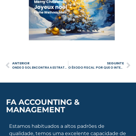
ANTERIOR
SEGUINTE
ONDE O SOL ENCONTRA A ESTRATÉGIA FISCAL: A ONDA AMERICANA RUMO A PORTUGAL
O ÊXODO FISCAL: POR QUE O INTERESSE BRITÂNICO EM PORTUGAL DISPAROU À FRENTE DAS ALTERAÇÕES FISCAIS DO REINO UNIDO EM 2025
FA ACCOUNTING &
MANAGEMENT
Estamos habituados a altos padrões de
qualidade, temos uma excelente capacidade de