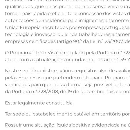
qualificados, que nelas pretendam desenvolver a sua 
tornar mais rápida e eficiente a concessão dos vistos d
autorizações de residência para imigrantes altamente 
União Europeia, recrutados por empresas portuguesa
tecnologia e inovação, ou ainda trabalhadores altamen
empresas certificadas (artigo 90.º da Lei n.º 23/2007, d
O Programa “Tech Visa” é regulado pela Portaria n.º 3
atual, com as atualizações oriundas da Portaria n.º 59-A
Neste sentido, existem vários requisitos alvo de aval
pelas Empresas que pretendem integrar o Programa “
verificados para que, dessa forma, seja possível obter a
da Portaria n.º 328/2018, de 19 de dezembro, tais como:
Estar legalmente constituída;
Ter sede ou estabelecimento estável em território po
Possuir uma situação líquida positiva evidenciada na 