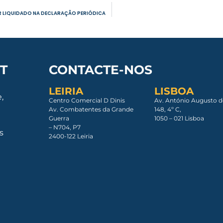
R LIQUIDADO NA DECLARAÇÃO PERIÓDICA
T
CONTACTE-NOS
LEIRIA
LISBOA
,
Centro Comercial D Dinis
Av. António Augusto d
Av. Combatentes da Grande
148, 4º C,
Guerra
1050 – 021 Lisboa​
– N704, P7
s
2400-122 Leiria