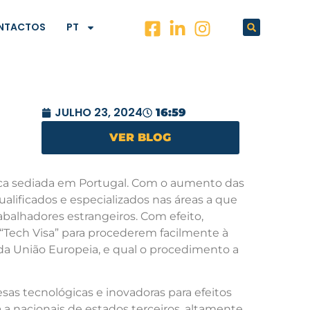
NTACTOS
PT
JULHO 23, 2024
16:59
VER BLOG
ca sediada em Portugal. Com o aumento das
ualificados e especializados nas áreas a que
balhadores estrangeiros. Com efeito,
Tech Visa” para procederem facilmente à
da União Europeia, e qual o procedimento a
sas tecnológicas e inovadoras para efeitos
 a nacionais de estados terceiros, altamente