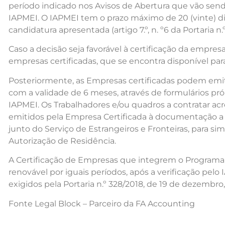
período indicado nos Avisos de Abertura que vão sen
IAPMEI. O IAPMEI tem o prazo máximo de 20 (vinte) dia
candidatura apresentada (artigo 7.º, n. º6 da Portaria n
Caso a decisão seja favorável à certificação da empresa
empresas certificadas, que se encontra disponível par
Posteriormente, as Empresas certificadas podem emit
com a validade de 6 meses, através de formulários próp
IAPMEI. Os Trabalhadores e/ou quadros a contratar a
emitidos pela Empresa Certificada à documentação a 
junto do Serviço de Estrangeiros e Fronteiras, para simp
Autorização de Residência.
A Certificação de Empresas que integrem o Programa “T
renovável por iguais períodos, após a verificação pelo 
exigidos pela Portaria n.º 328/2018, de 19 de dezembro, 
Fonte Legal Block – Parceiro da FA Accounting