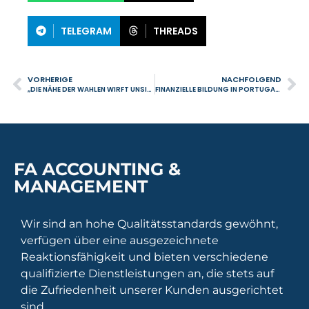
TELEGRAM
THREADS
VORHERIGE
NACHFOLGEND
„DIE NÄHE DER WAHLEN WIRFT UNSICHERHEITEN HINSICHTLICH DER KONTINUITÄT DIESER STEUERLICHEN MASSNAHMEN AUF.“
FINANZIELLE BILDUNG IN PORTUGAL: DER WEG ZU EINER NACHHALTIGEN ZUKUNFT APRIL 2025 – WIE MAN MIT DEM INVESTIEREN BEGINNT: EIN LEITFADENFÜR EINSTEIGER
FA ACCOUNTING &
MANAGEMENT
Wir sind an hohe Qualitätsstandards gewöhnt,
verfügen über eine ausgezeichnete
Reaktionsfähigkeit und bieten verschiedene
qualifizierte Dienstleistungen an, die stets auf
die Zufriedenheit unserer Kunden ausgerichtet
sind.