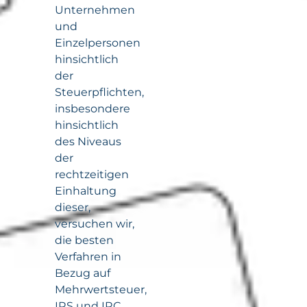
Unternehmen
und
Einzelpersonen
hinsichtlich
der
Steuerpflichten,
insbesondere
hinsichtlich
des Niveaus
der
rechtzeitigen
Einhaltung
dieser,
versuchen wir,
die besten
Verfahren in
Bezug auf
Mehrwertsteuer,
IRS und IRC