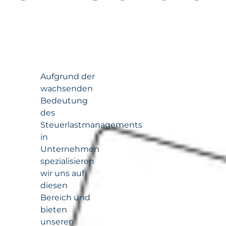
Aufgrund der
wachsenden
Bedeutung
des
Steuerlastmanagements
in
Unternehmen
spezialisieren
wir uns auf
diesen
Bereich und
bieten
unseren