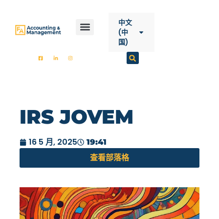
内
容
中文
(中
国)
開始
FA會計
服務
聯絡方式
IRS JOVEM
16 5 月, 2025
19:41
查看部落格