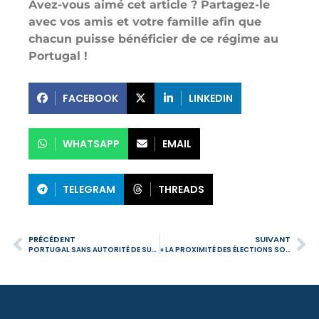
Avez-vous aimé cet article ? Partagez-le
avec vos amis et votre famille afin que
chacun puisse bénéficier de ce régime au
Portugal !
FACEBOOK
LINKEDIN
WHATSAPP
EMAIL
TELEGRAM
THREADS
PRÉCÉDENT
SUIVANT
PORTUGAL SANS AUTORITÉ DE SUPERVISION DES PRESTATAIRES DE CRYPTO-ACTIFS ET LE RÈGLEMENT EUROPÉEN POUR LES CRYPTO-ACTIFS
« LA PROXIMITÉ DES ÉLECTIONS SOULÈVE DES INCERTITUDES QUANT À LA CONTINUITÉ DE CES MESURES FISCALES. »