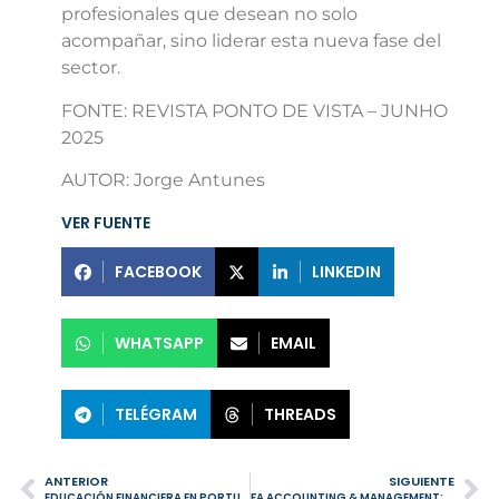
profesionales que desean no solo
acompañar, sino liderar esta nueva fase del
sector.
FONTE: REVISTA PONTO DE VISTA – JUNHO
2025
AUTOR: Jorge Antunes
VER FUENTE
FACEBOOK
LINKEDIN
WHATSAPP
EMAIL
TELÉGRAM
THREADS
ANTERIOR
SIGUIENTE
EDUCACIÓN FINANCIERA EN PORTUGAL:CÓMO PLANIFICAR LA JUBILACIÓN CON TRANQUILIDADMAYO DE 2025 – MES DE LA PLANIFICACIÓN DE LA JUBILACIÓN
FA ACCOUNTING & MANAGEMENT: 5 AÑOS REDEFINIENDO EL SECTOR CON INNOVACIÓN Y RIGOR