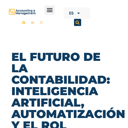
CONTENIDO
ES
FA ACCOUNTING
EL FUTURO DE
LA
CONTABILIDAD:
INTELIGENCIA
ARTIFICIAL,
AUTOMATIZACIÓN
Y EL ROL