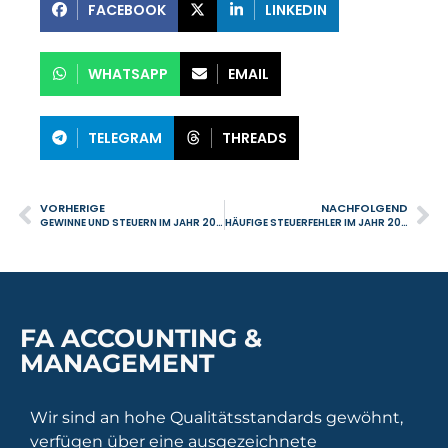
FACEBOOK
LINKEDIN
WHATSAPP
EMAIL
TELEGRAM
THREADS
VORHERIGE
NACHFOLGEND
GEWINNE UND STEUERN IM JAHR 2026: WIE SICH UNTERNEHMEN UND SELBSTSTÄNDIGE VORBEREITEN SOLLTE
HÄUFIGE STEUERFEHLER IM JAHR 2026: WAS STEUERZAHLER GELD KOSTET
FA ACCOUNTING &
MANAGEMENT
Wir sind an hohe Qualitätsstandards gewöhnt,
verfügen über eine ausgezeichnete