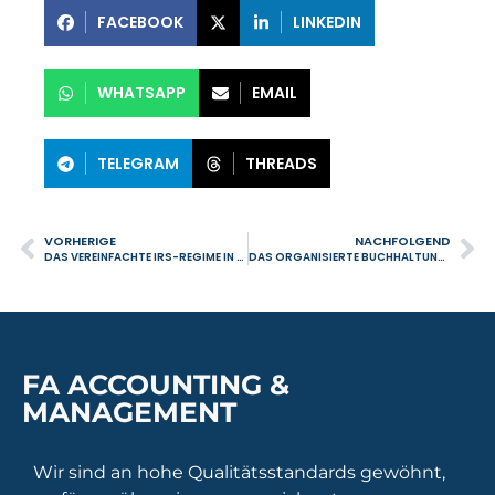
FACEBOOK
LINKEDIN
WHATSAPP
EMAIL
TELEGRAM
THREADS
VORHERIGE
NACHFOLGEND
DAS VEREINFACHTE IRS-REGIME IN PORTUGAL: WAS IST ES UND WIE FUNKTIONIERT ES?
DAS ORGANISIERTE BUCHHALTUNGSSYSTEM IN PORTUGAL: ALLES, WAS SIE WISSEN MÜSSEN
FA ACCOUNTING &
MANAGEMENT
Wir sind an hohe Qualitätsstandards gewöhnt,