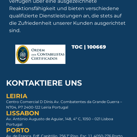
verfügen über eine ausgezeichnete
Reaktionsfähigkeit und bieten verschiedene
qualifizierte Dienstleistungen an, die stets auf
die Zufriedenheit unserer Kunden ausgerichtet
sind.
TOC | 100669
KONTAKTIERE UNS
LEIRIA
Centro Comercial D Dinis Av. Combatentes da Grande Guerra –
N704, P7 2400-122 Leiria Portugal
LISSABON
Av. António Augusto de Aguiar, 148, 4º C, 1050 – 021 Lisboa​
Portugal
PORTO
Av. de França, Edf. Capitólio, 256 1º Piso, Esc. 1.1, 4050-276 Porto