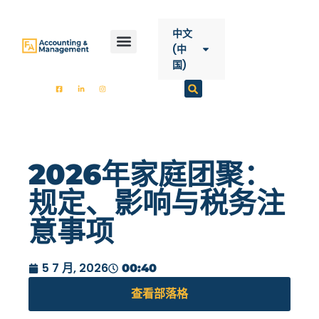
内
容
中文
(中
国)
開始
FA會計
服務
聯絡方式
2026年家庭团聚：
规定、影响与税务注
意事项
5 7 月, 2026
00:40
查看部落格