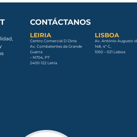
T
CONTÁCTANOS
LEIRIA
LISBOA
lidad,
Centro Comercial D Dinis
Av. António Augusto d
y
Av. Combatentes da Grande
148, 4º C,
Guerra
1050 – 021 Lisboa​
os
– N704, P7
2400-122 Leiria