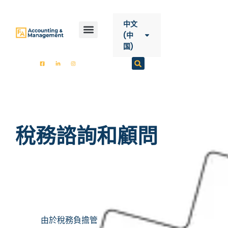
内
容
中文
(中
国)
開始
FA會計
服務
聯絡方式
稅務諮詢和顧問
由於稅務負擔管