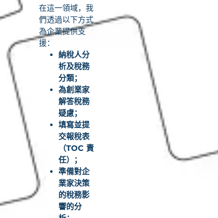
在這一領域，我
們透過以下方式
為企業提供支
援：
納稅人分
析及稅務
分類；
為創業家
解答稅務
疑慮；
填寫並提
交報稅表
（TOC 責
任）；
準備對企
業家決策
的稅務影
響的分