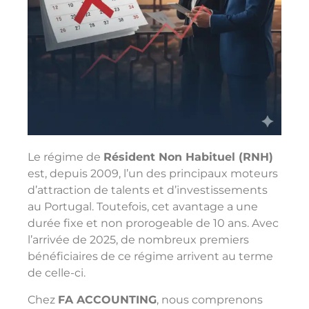
Le régime de
Résident Non Habituel (RNH)
est, depuis 2009, l’un des principaux moteurs
d’attraction de talents et d’investissements
au Portugal. Toutefois, cet avantage a une
durée fixe et non prorogeable de 10 ans. Avec
l’arrivée de 2025, de nombreux premiers
bénéficiaires de ce régime arrivent au terme
de celle-ci.
Chez
FA ACCOUNTING
, nous comprenons