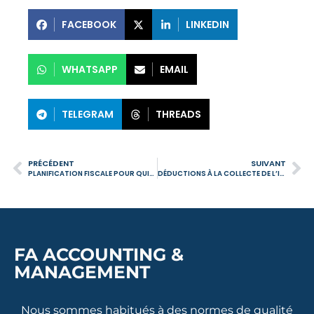
FACEBOOK
LINKEDIN
WHATSAPP
EMAIL
TELEGRAM
THREADS
PRÉCÉDENT
SUIVANT
PLANIFICATION FISCALE POUR QUITTER LE ROYAUME-UNI : COMMENT MINIMISER LES COÛTS DE DÉPART
DÉDUCTIONS À LA COLLECTE DE L’IRS : COMMENT RÉDUIRE L’IMPÔT DANS LA DÉCLARATION DE 2026
FA ACCOUNTING &
MANAGEMENT
Nous sommes habitués à des normes de qualité