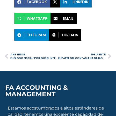
FACEBOOK
LINKEDIN
WHATSAPP
EMAIL
TELÉGRAM
THREADS
ANTERIOR
SIGUIENTE
EL ÉXODO FISCAL: POR QUÉ EL INTERÉS BRITÁNICO EN PORTUGAL SE DISPARÓ ANTES DE LOS CAMBIOS FISCALES DEL REINO UNIDO EN 2025
EL PAPEL DEL CONTABLE HA DEJADO DE SER SOLO CUMPLIR OBLIGACIONES
FA ACCOUNTING &
MANAGEMENT
Estamos acostumbrados a altos estándares de
calidad, tenemos una excelente capacidad de