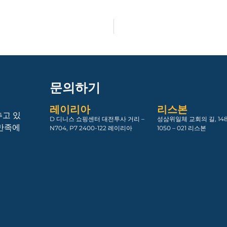
문의하기
레이리아
리스본
추고 있
D 디니스 쇼핑센터 대전투사 거리 –
성삼위일체 교회의 길, 148
 만족에
N704, P7 2400-122 레이리아
1050 – 021 리스본