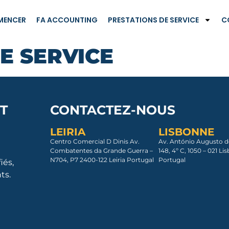
ENCER
FA ACCOUNTING
PRESTATIONS DE SERVICE
C
E SERVICE
T
CONTACTEZ-NOUS
LEIRIA
LISBONNE
Centro Comercial D Dinis Av.
Av. António Augusto d
Combatentes da Grande Guerra –
148, 4º C, 1050 – 021 Lis
N704, P7 2400-122 Leiria Portugal
Portugal
iés,
ts.