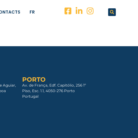
ONTACTS
FR
PORTO
e Aguiar,
Av. de França, Edf. Capitólio, 256 1º
boa​
Piso, Esc. 1.1, 4050-276 Porto
Portugal